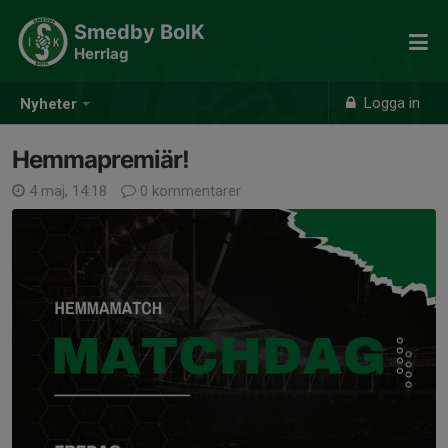
Smedby BoIK
Herrlag
Logga in
Nyheter
Hemmapremiär!
4 maj, 14:18
0 kommentarer