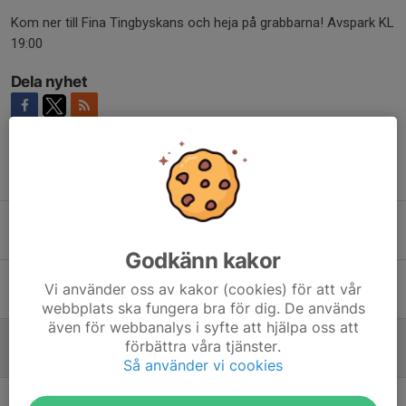
Kom ner till Fina Tingbyskans och heja på grabbarna! Avspark KL
19:00
Dela nyhet
Tidigare nyheter
Tragisk händelse
Idag, 16:52
0
Godkänn kakor
Ny Match Ikväll
Vi använder oss av kakor (cookies) för att vår
8 maj, 09:56
0
webbplats ska fungera bra för dig. De används
även för webbanalys i syfte att hjälpa oss att
Hemmapremiär!
förbättra våra tjänster.
4 maj, 14:18
0
Så använder vi cookies
Härlig Fredags Match!