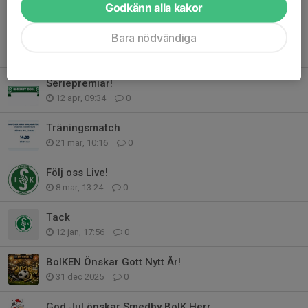
Godkänn alla kakor
24 apr, 11:34
0
Bara nödvändiga
Smedby - Hossmo
16 apr, 19:31
0
Seriepremiär!
12 apr, 09:34
0
Träningsmatch
21 mar, 10:16
0
Följ oss Live!
8 mar, 13:24
0
Tack
12 jan, 17:56
0
BoIKEN Önskar Gott Nytt År!
31 dec 2025
0
God Jul önskar Smedby BoIK Herr