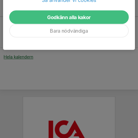
Kommande aktiviteter
Godkänn alla kakor
Bara nödvändiga
Inga aktiviteter inbokade
Hela kalendern