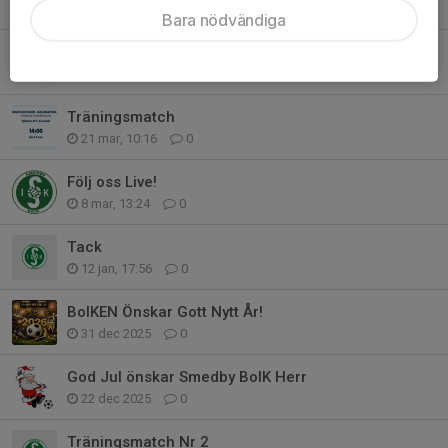
16 apr, 19:31
0
Bara nödvändiga
Seriepremiär!
12 apr, 09:34
0
Träningsmatch
21 mar, 10:16
0
Följ oss Live!
8 mar, 13:24
0
Tack
12 jan, 17:56
0
BoIKEN Önskar Gott Nytt År!
31 dec 2025
0
God Jul önskar Smedby BoIK Herr
22 dec 2025
0
Träningsmatch Nr 2