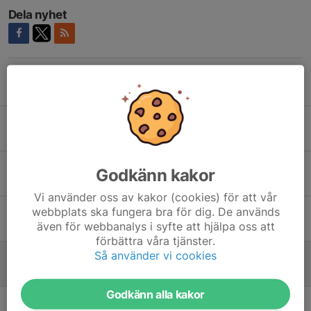
Dela nyhet
Tidigare nyheter
Tragisk händelse
6 aug, 16:52
0
Ny Match Ikväll
Godkänn kakor
8 maj, 09:56
0
Vi använder oss av kakor (cookies) för att vår
webbplats ska fungera bra för dig. De används
Hemmapremiär!
även för webbanalys i syfte att hjälpa oss att
4 maj, 14:18
0
förbättra våra tjänster.
Så använder vi cookies
Härlig Fredags Match!
24 apr, 11:34
0
Godkänn alla kakor
Smedby - Hossmo