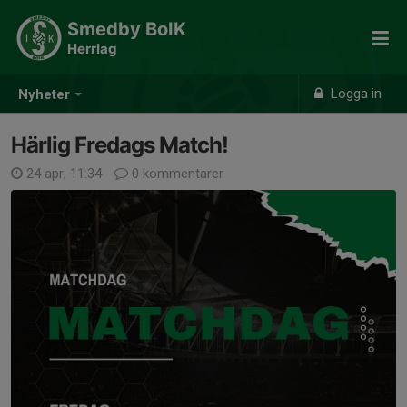
Smedby BoIK
Herrlag
Logga in
Nyheter
Härlig Fredags Match!
24 apr, 11:34
0 kommentarer