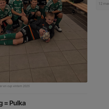
12 ma
r en cup vintern 2025
ng = Pulka