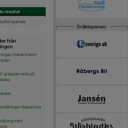
e resultat
esultat sparade
Dräktsponsor
er från
ningen
ringar i tränarstaben
rsidan
 C-gräsplan redo på
yskans
yskans
eställningen Kakservice
säljning med
vice