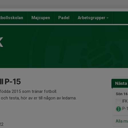
tbollsskolan
Majcupen
Padel
Arbetsgrupper
K
l P-15
Nästa
ar födda 2015 som tränar fotboll.
Sön 16
ch testa, hör av er till någon av ledarna.
IFK
P-
Alla m
22