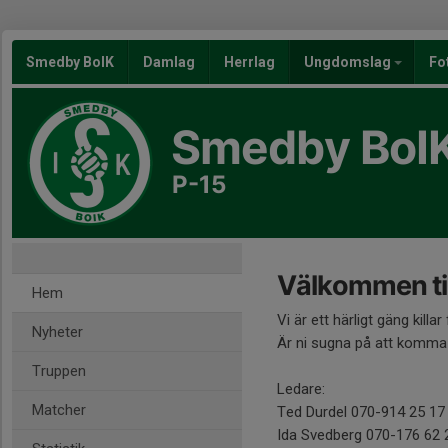
Smedby BoIK
Damlag
Herrlag
Ungdomslag
Fo
Smedby BoI
P-15
Välkommen til
Hem
Vi är ett härligt gäng kill
Nyheter
Är ni sugna på att komma o
Truppen
Ledare:
Matcher
Ted Durdel 070-914 25 17
Ida Svedberg 070-176 62 