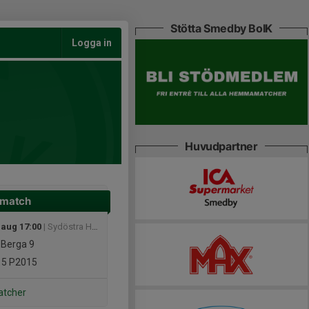
Stötta Smedby BoIK
Logga in
Huvudpartner
 match
 aug 17:00
| Sydöstra Höst (3, pojk)
 Berga 9
15
P2015
atcher