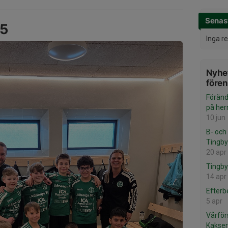
Senast
5
Inga r
Nyhet
före
Föränd
på her
10 jun
B- och
Tingb
20 apr
Tingb
14 apr
Efterb
5 apr
Vårför
Kakser