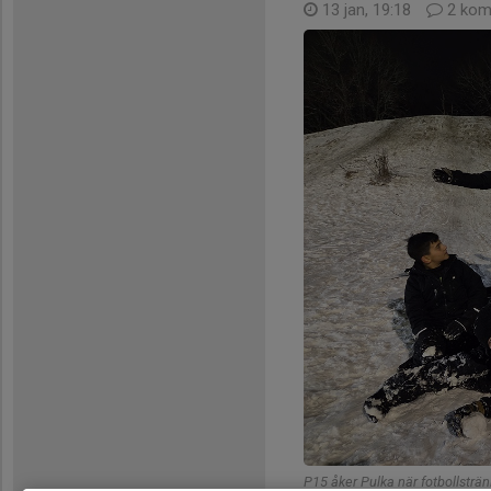
13 jan, 19:18
2 kom
P15 åker Pulka när fotbollsträn