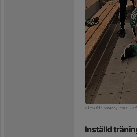
Några från Smedby P2015 unde
Inställd träni