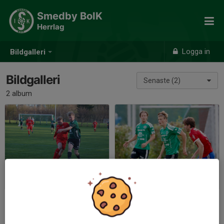
Smedby BoIK
Herrlag
Logga in
Bildgalleri
Bildgalleri
Senaste (2)
2 album
2026
Allmän
2026-04-25
|
3 st
2025-12-03
|
6 st