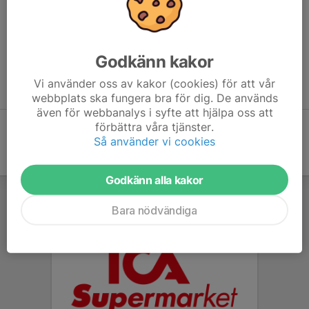
komma ned och testa träna tillsammans med oss så är ni varmt
välkomna.
Kontaktuppgifter till Robin hittar ni under fliken
Kontakt
.
Godkänn kakor
Träningstider från v.18:
Vi använder oss av kakor (cookies) för att vår
9-mannaplanen Tingbyskans
Tisdag och Torsdag 19:00-20:30
webbplats ska fungera bra för dig. De används
även för webbanalys i syfte att hjälpa oss att
förbättra våra tjänster.
Så använder vi cookies
Godkänn alla kakor
Bara nödvändiga