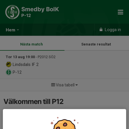
Smedby BoIK
P-12
Logga in
Hem
Nästa match
Senaste resultat
Tor 13 aug 19:00
- P2012 SÖ2
Lindsdals IF 2
P-12
Visa tabell
Välkommen till P12
Vi är ett härligt gäng på ca 20 glada och fotbollssugna grabbar
som tränar fotboll och har roligt tillsammans. Hos oss är det
aldrig för sent att börja så har ni funderingar på att börja och vill