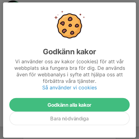
Dan Johansson
Lagledare
Mobil visas bara för inloggade
E-post visas bara för inloggade
Leif Nylander
Sportchef
Godkänn kakor
070-621 01 23
leifnyl@hotmail.com
Vi använder oss av kakor (cookies) för att vår
webbplats ska fungera bra för dig. De används
Ali Kadhim
även för webbanalys i syfte att hjälpa oss att
Tränare
förbättra våra tjänster.
072-307 70 15
Så använder vi cookies
ali.kadhim@skolakalmar.se
Godkänn alla kakor
Bara nödvändiga