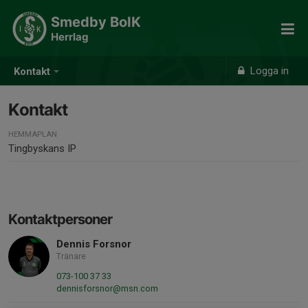
Smedby BoIK
Herrlag
Logga in
Kontakt
Kontakt
HEMMAPLAN
Tingbyskans IP
Kontaktpersoner
Dennis Forsnor
Tränare
073-100 37 33
dennisforsnor@msn.com