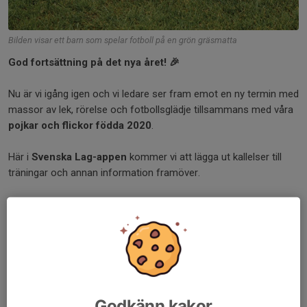
Bilden visar ett barn som spelar fotboll på en grön gräsmatta
God fortsättning på det nya året! 🎉
Nu är vi igång igen och vi ledare ser fram emot en ny termin med
massor av lek, rörelse och fotbollsglädje tillsammans med våra
pojkar och flickor födda 2020
.
Här i
Svenska Lag-appen
kommer vi att lägga ut kallelser till
träningar och annan information framöver.
👉
Viktigt:
Kom ihåg att alltid svara på kallelsen – både om ni
kommer
och om ni
inte kan komma
. Det hjälper oss att planera
träningarna på bästa sätt.
📅
Nästa träning är nu på söndag 11/1 kl. 15.00.
Den här gången avslutar vi lite tidigare, eftersom vi ledare ska på
ledarmöte med föreningen kl. 16 uppe i klubblokalen.
Godkänn kakor