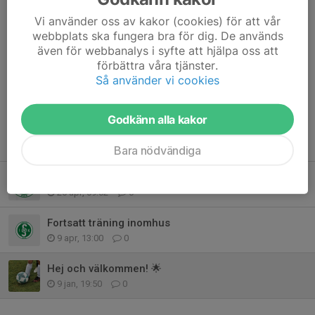
Vi använder oss av kakor (cookies) för att vår
webbplats ska fungera bra för dig. De används
Vi ses på söndag! ⚽
även för webbanalys i syfte att hjälpa oss att
förbättra våra tjänster.
Dela nyhet
Så använder vi cookies
Godkänn alla kakor
Tidigare nyheter
Bara nödvändiga
Majcupen 2026
26 apr, 09:02
0
Fortsatt träning inomhus
9 apr, 13:00
0
Hej och välkommen! 🌟
9 jan, 19:50
0