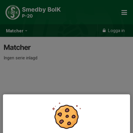
Smedby BoIK
P-20
Logga in
Matcher
Matcher
Ingen serie inlagd