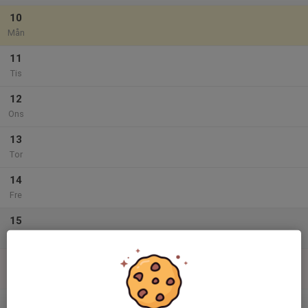
10
Mån
11
Tis
12
Ons
13
Tor
14
Fre
15
Lör
16
Sön
v.34