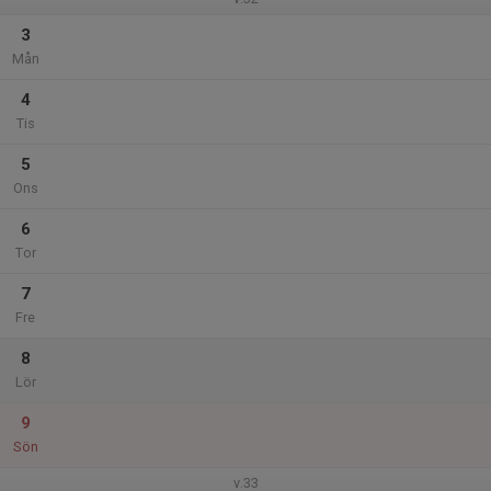
3
Mån
4
Tis
5
Ons
6
Tor
7
Fre
8
Lör
9
Sön
v.33