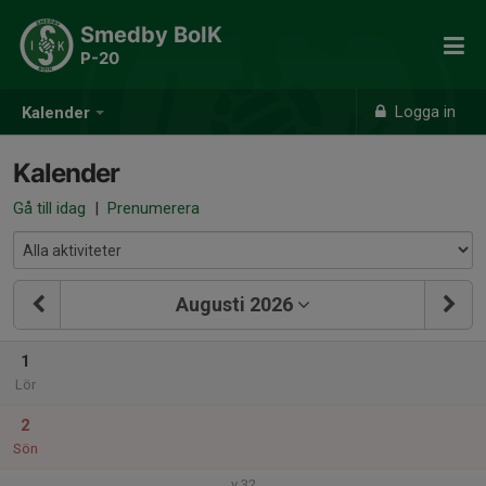
Smedby BoIK
P-20
Logga in
Kalender
Kalender
Gå till idag
|
Prenumerera
Augusti 2026
1
Lör
2
Sön
v.32