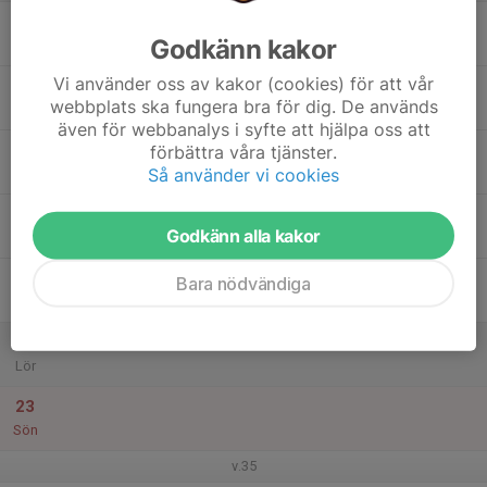
17
Godkänn kakor
Mån
Vi använder oss av kakor (cookies) för att vår
18
webbplats ska fungera bra för dig. De används
Tis
även för webbanalys i syfte att hjälpa oss att
19
förbättra våra tjänster.
Så använder vi cookies
Ons
20
Godkänn alla kakor
Tor
21
Bara nödvändiga
Fre
22
Lör
23
Sön
v.35