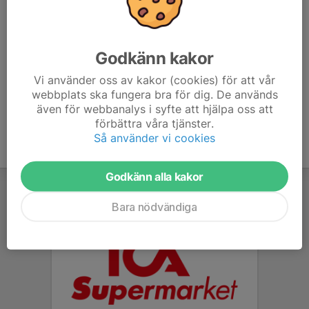
Mobil visas bara för inloggade
E-post visas bara för inloggade
Tobias Hamrin
Godkänn kakor
Ledare
Mobil visas bara för inloggade
Vi använder oss av kakor (cookies) för att vår
E-post visas bara för inloggade
webbplats ska fungera bra för dig. De används
även för webbanalys i syfte att hjälpa oss att
förbättra våra tjänster.
Så använder vi cookies
Godkänn alla kakor
Bara nödvändiga