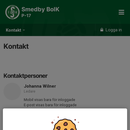
Smedby BoIK
P-17
Logga in
Kontakt
Kontakt
Kontaktpersoner
Johanna Wilner
Ledare
Mobil visas bara för inloggade
E-post visas bara för inloggade
Simon Isgren
Tränare