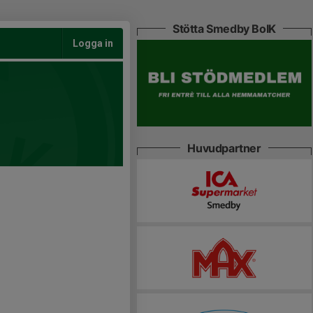
Stötta Smedby BoIK
Logga in
Huvudpartner