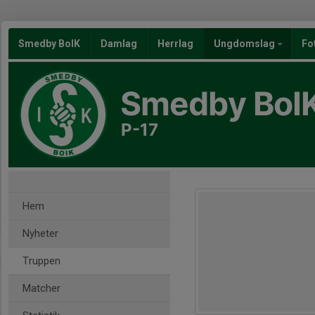
Smedby BoIK
Damlag
Herrlag
Ungdomslag
Fo
Smedby BoI
P-17
Hem
Nyheter
Truppen
Matcher