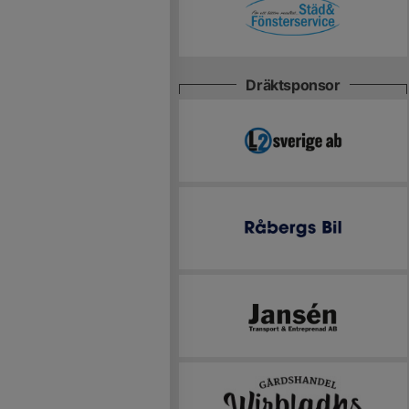
Dräktsponsor