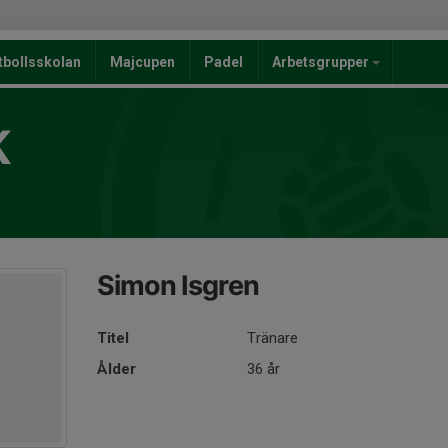
tbollsskolan
Majcupen
Padel
Arbetsgrupper
K
Simon Isgren
Titel
Tränare
Ålder
36 år