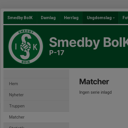
Smedby BoIK
Damlag
Herrlag
Ungdomslag
Fo
Smedby BoI
P-17
Matcher
Hem
Ingen serie inlagd
Nyheter
Truppen
Matcher