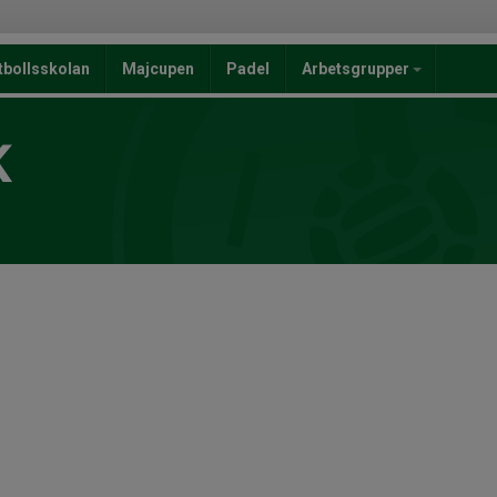
tbollsskolan
Majcupen
Padel
Arbetsgrupper
K