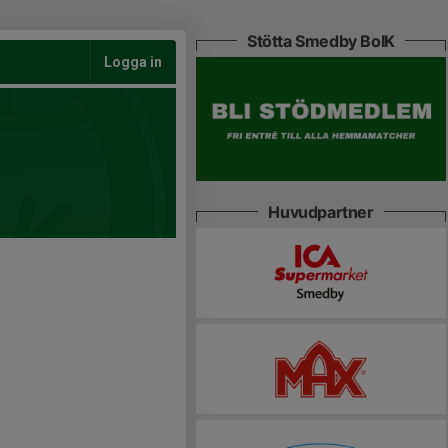
Stötta Smedby BoIK
Logga in
Huvudpartner