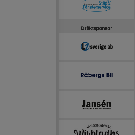
Dräktsponsor