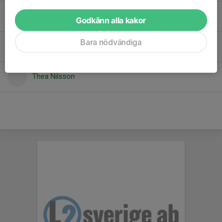
Saga Klevtun Johansson
Godkänn alla kakor
Bara nödvändiga
Sally Alexandersson
Thea Nilsson