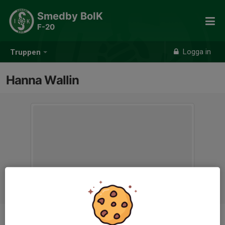
Smedby BoIK
F-20
Logga in
Truppen
Hanna Wallin
Titel
Ledare