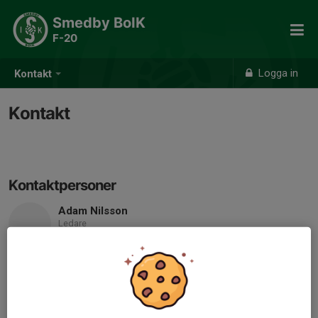
Smedby BoIK
F-20
Logga in
Kontakt
Kontakt
Kontaktpersoner
Adam Nilsson
Ledare
Mobil visas bara för inloggade
E-post visas bara för inloggade
Hanna Wallin
Ledare