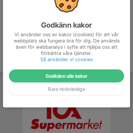
Mobil visas bara för inloggade
E-post visas bara för inloggade
Martina Myrén Karlsson
Godkänn kakor
Ledare
Mobil visas bara för inloggade
Vi använder oss av kakor (cookies) för att vår
E-post visas bara för inloggade
webbplats ska fungera bra för dig. De används
även för webbanalys i syfte att hjälpa oss att
förbättra våra tjänster.
Så använder vi cookies
Godkänn alla kakor
Bara nödvändiga