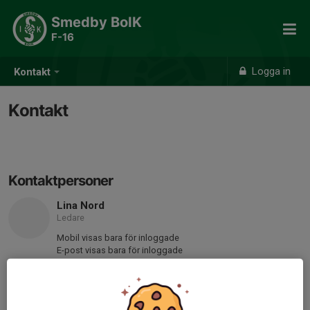
Smedby BoIK
F-16
Logga in
Kontakt
Kontakt
Kontaktpersoner
Lina Nord
Ledare
Mobil visas bara för inloggade
E-post visas bara för inloggade
Hanna-Maria Johansson
Ledare