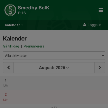
Smedby BoIK
F-16
Logga in
Kalender
Kalender
Gå till idag
|
Prenumerera
Augusti 2026
1
Lör
2
Sön
v.32