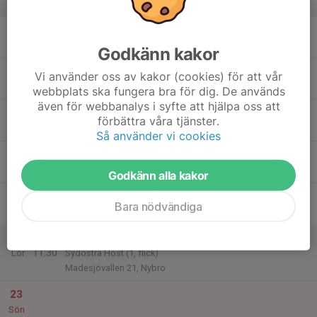
v.34
17
Mån
Godkänn kakor
18
17:30
Träning
Vi använder oss av kakor (cookies) för att vår
19:00
Tis
Tingbyskans 3, Smedby C1
webbplats ska fungera bra för dig. De används
även för webbanalys i syfte att hjälpa oss att
19
förbättra våra tjänster.
Ons
Så använder vi cookies
20
17:30
Träning
19:00
Tor
Tingbyskans 3, Smedby C1
Godkänn alla kakor
21
Bara nödvändiga
Fre
22
10:30
Match mot Madesjö IF 7
11:30
Lör
Sydöstra Höst (1, flick)
Madesjövallen 21, Nybro
23
Sön