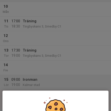
10
Mån
11
17:00
Träning
18:30
Tis
Tingbyskans 3, Smedby C1
12
Ons
13
17:30
Träning
19:00
Tor
Tingbyskans 3, Smedby C1
14
Fre
15
09:00
Ironman
19:00
Lör
Kalmar stad
16
14:00
Match mot Lindsdals IF 5
15:00
Sön
Sydöstra Höst (1, flick)
Tingbyskans 3, Smedby