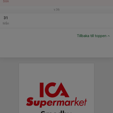
Sön
v.36
31
Mån
Tillbaka till toppen