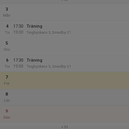
3
Mån
4
17:30
Träning
19:00
Tis
Tingbyskans 3, Smedby C1
5
Ons
6
17:30
Träning
19:00
Tor
Tingbyskans 3, Smedby C1
7
Fre
8
Lör
9
Sön
v.33