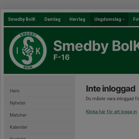
Smedby BoIK
Damlag
Herrlag
Ungdomslag
Fo
Smedby BoI
F-16
Inte inloggad
Hem
Du måste vara inloggad fö
Nyheter
Klicka här för att logga in
Matcher
Kalender