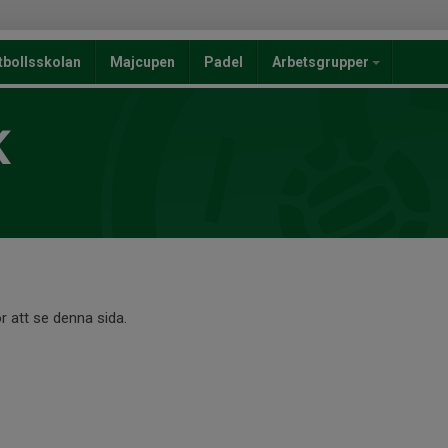
tbollsskolan
Majcupen
Padel
Arbetsgrupper
K
r att se denna sida.