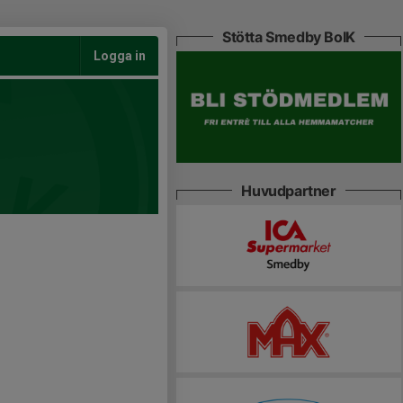
Stötta Smedby BoIK
Logga in
Huvudpartner