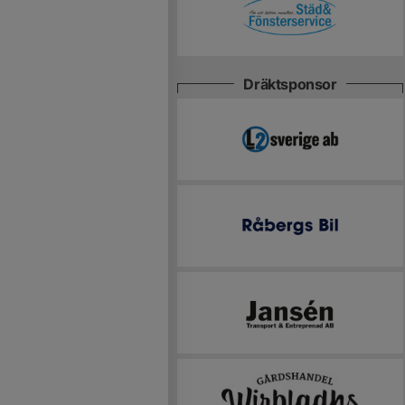
Dräktsponsor