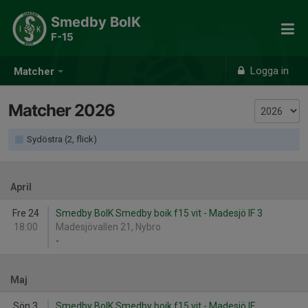
Smedby BoIK
F-15
Logga in
Matcher
Matcher 2026
Sydöstra (2, flick)
April
Fre 24
Smedby BoIK Smedby boik f15 vit - Madesjö IF 3
18:00
Madesjövallen 21, Nybro
-
Maj
Sön 3
Smedby BoIK Smedby boik f15 vit - Madesjö IF