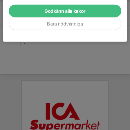
Lör 6
Smedby BoIK Smedby boik f15 vit - IFK Kalmar
Godkänn alla kakor
14:00
Tingbyskans
-
Bara nödvändiga
Sön 14
IFK Kalmar 4 - Smedby BoIK Smedby boik f15 vit
17:00
Gröndals IP 22, Kalmar
-