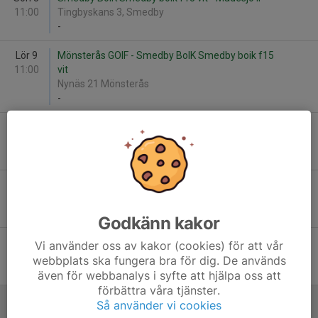
11:00
Tingbyskans 3, Smedby
-
Lör 9
Mönsterås GOIF - Smedby BoIK Smedby boik f15
11:00
vit
Nynäs 21 Mönsterås
-
Ons 13
IFK Kalmar 3 - Smedby BoIK Smedby boik f15 vit
18:30
Gröndals IP 22, Kalmar
-
Sön 24
Smedby BoIK Smedby boik f15 vit - Madesjö IF
15:30
Madesjövallen 22, Nybro
-
Godkänn kakor
Sön 31
Madesjö IF - Smedby BoIK Smedby boik f15 vit
Vi använder oss av kakor (cookies) för att vår
15:00
Madesjövallen 21, Nybro
webbplats ska fungera bra för dig. De används
-
även för webbanalys i syfte att hjälpa oss att
förbättra våra tjänster.
Så använder vi cookies
Juni