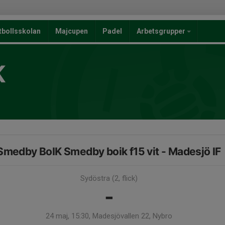
tbollsskolan
Majcupen
Padel
Arbetsgrupper
K
Smedby BoIK Smedby boik f15 vit - Madesjö IF
Sydöstra (2, flick)
-
24 maj, 15:30, Madesjövallen 22, Nybro