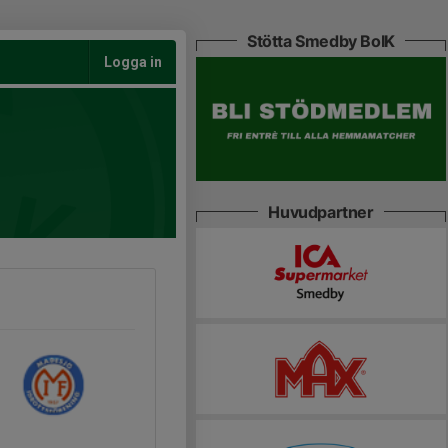
Stötta Smedby BoIK
Logga in
Huvudpartner