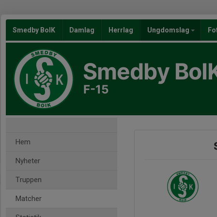
Smedby BoIK
Damlag
Herrlag
Ungdomslag
Fo
Smedby BoI
F-15
Hem
Nyheter
Truppen
Matcher