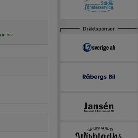
Dräktsponsor
 in här