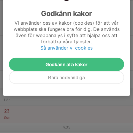
17
Godkänn kakor
Mån
Vi använder oss av kakor (cookies) för att vår
18
webbplats ska fungera bra för dig. De används
Tis
även för webbanalys i syfte att hjälpa oss att
19
förbättra våra tjänster.
Så använder vi cookies
Ons
20
Godkänn alla kakor
Tor
21
Bara nödvändiga
Fre
22
Lör
23
Sön
v.35