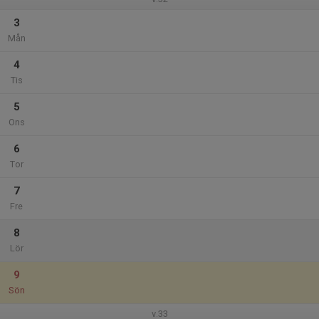
3
Mån
4
Tis
5
Ons
6
Tor
7
Fre
8
Lör
9
Sön
v.33