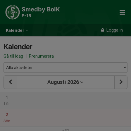
Smedby BoIK
F-15
Logga in
Kalender
Kalender
Gå till idag
|
Prenumerera
Augusti 2026
1
Lör
2
Sön
v.32