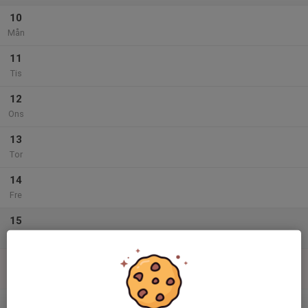
10
Mån
11
Tis
12
Ons
13
Tor
14
Fre
15
Lör
16
Sön
v.34