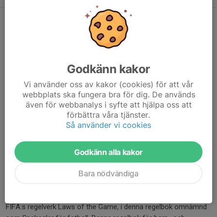
Spelregler för barn och ungdomsfotboll
Spelreglerna för barn- och ungdomsfotboll är utformade utifrån
ett barnrättsperspektiv och för de nationella spelformerna.
Godkänn kakor
Barnfotboll sker till och med att spelarna är 12 år.
Vi använder oss av kakor (cookies) för att vår
Ungdomsfotboll spelas när spelarna är 13–19 år.
webbplats ska fungera bra för dig. De används
även för webbanalys i syfte att hjälpa oss att
De fem spelformerna är
förbättra våra tjänster.
● 3 mot 3 (6–7 år)
Så använder vi cookies
● 5 mot 5 (8–9 år)
● 7 mot 7 (10–12 år)
● 9 mot 9 (13–14 år)
Godkänn alla kakor
● 11 mot 11 (15–19 år).
Bara nödvändiga
Spelregler för barn och ungdom - digital version
Spelreglerna för barn- och ungdomsfotboll tar utgångspunkt i
FIFA:s regelverk Laws of the Game, i denna regelbok omnämnd