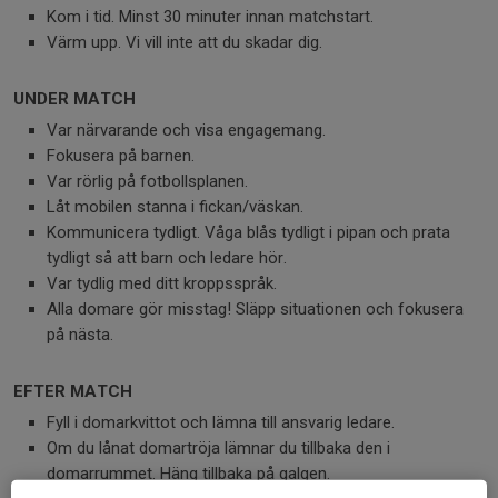
Kom i tid. Minst 30 minuter innan matchstart.
Värm upp. Vi vill inte att du skadar dig.
UNDER MATCH
Var närvarande och visa engagemang.
Fokusera på barnen.
Var rörlig på fotbollsplanen.
Låt mobilen stanna i fickan/väskan.
Kommunicera tydligt. Våga blås tydligt i pipan och prata
tydligt så att barn och ledare hör.
Var tydlig med ditt kroppsspråk.
Alla domare gör misstag! Släpp situationen och fokusera
på nästa.
EFTER MATCH
Fyll i domarkvittot och lämna till ansvarig ledare.
Om du lånat domartröja lämnar du tillbaka den i
domarrummet. Häng tillbaka på galgen.