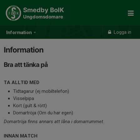
Smedby BoIK
Ungdomsdomare
Logga in
Information
Information
Bra att tänka på
TA ALLTID MED
Tidtagarur (ej mobiltelefon)
Visselpipa
Kort (gult & rött)
Domartröja (Om du har egen)
Domartröja finns annars att låna i domarrummet.
INNAN MATCH