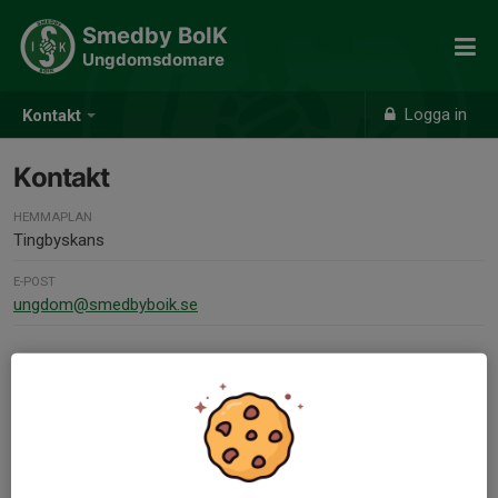
Smedby BoIK
Ungdomsdomare
Logga in
Kontakt
Kontakt
HEMMAPLAN
Tingbyskans
E-POST
ungdom@smedbyboik.se
Kontaktpersoner
Robin Kraft
070-994 40 00