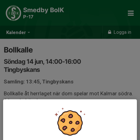
Smedby BoIK
P-17
Logga in
Kalender
Bollkalle
Söndag 14 jun, 14:00-16:00
Tingbyskans
Samling: 13:45, Tingbyskans
Bollkalle åt herrlaget när dom spelar mot Kalmar södra.
6 barn behövs!