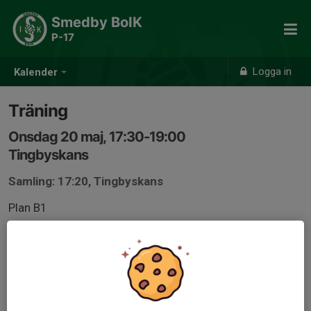
Smedby BoIK
P-17
Logga in
Kalender
Träning
Onsdag 20 maj, 17:30-19:00
Tingbyskans
Samling: 17:20, Tingbyskans
Plan B1