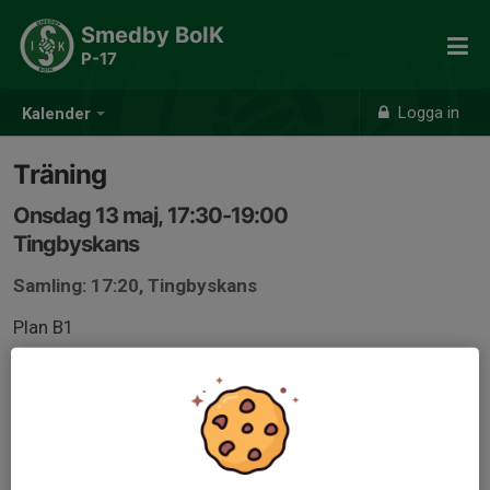
Smedby BoIK
P-17
Logga in
Kalender
Träning
Onsdag 13 maj, 17:30-19:00
Tingbyskans
Samling: 17:20, Tingbyskans
Plan B1