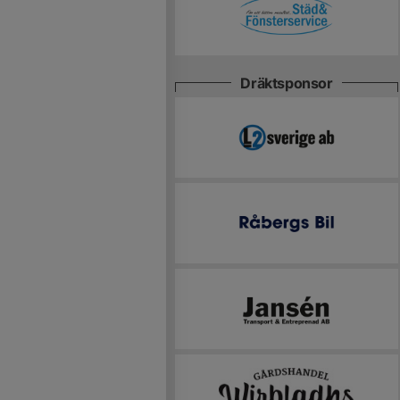
Dräktsponsor