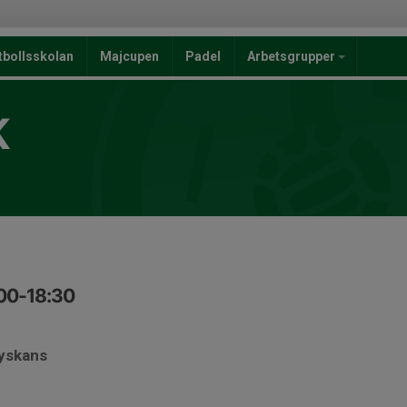
tbollsskolan
Majcupen
Padel
Arbetsgrupper
K
:00-18:30
byskans