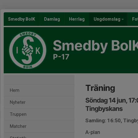
Smedby BoIK
Damlag
Herrlag
Ungdomslag
Fo
Smedby BoI
P-17
Träning
Hem
Söndag 14 jun, 17
Nyheter
Tingbyskans
Truppen
Samling: 16:50, Ting
Matcher
A-plan