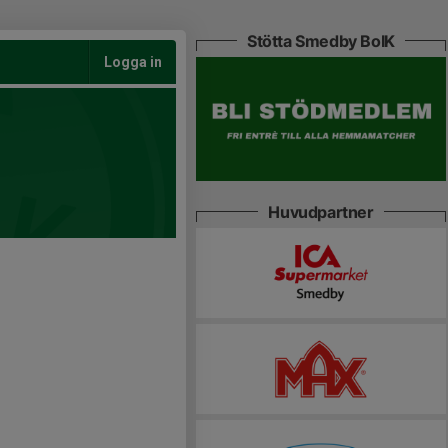
Stötta Smedby BoIK
Logga in
Huvudpartner