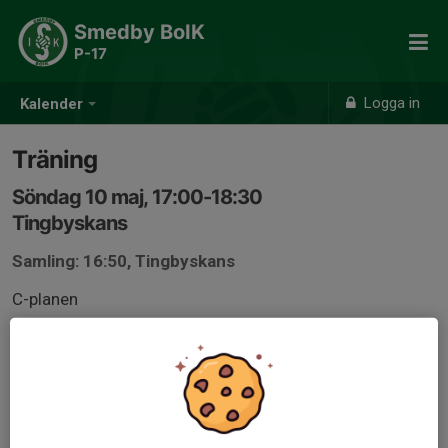
Smedby BoIK
P-17
Logga in
Kalender
Träning
Söndag 10 maj, 17:00-18:30
Tingbyskans
Samling: 16:50, Tingbyskans
C-planen