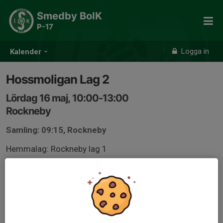
Smedby BoIK
P-17
Logga in
Kalender
Hossmoligan Lag 2
Lördag 16 maj, 10:00-13:00
Rockneby
Samling: 09:15, Rockneby
Hemmalag: Rockneby lag 1
Kl 10.00 mot Rockneby plan 1
Kl 11.00 mot Färjestaden plan 2
Kl 12.00 mot TUFF plan 2