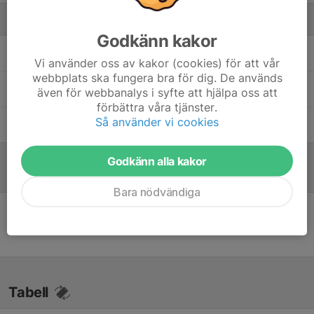
Ledare
Godkänn kakor
Damir Spahic
Tränare
Vi använder oss av kakor (cookies) för att vår
webbplats ska fungera bra för dig. De används
Dan Johansson
Lagledare
även för webbanalys i syfte att hjälpa oss att
förbättra våra tjänster.
Så använder vi cookies
Dennis Forsnor
Tränare
Godkänn alla kakor
Referat
Bara nödvändiga
Inget referat skrivet
Tabell