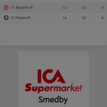
11. Alstermo IF
13
-13
9
12. Högsby IK
14
-24
8