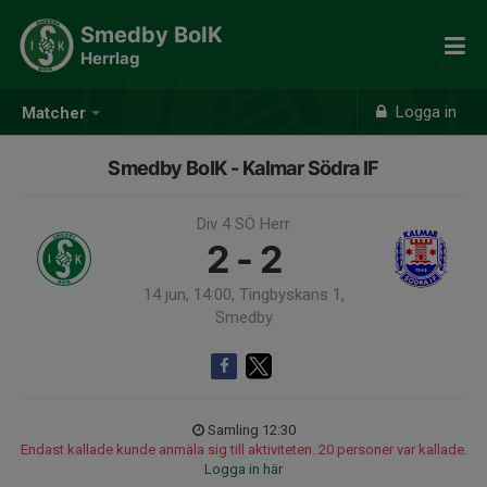
Smedby BoIK
Herrlag
Logga in
Matcher
Smedby BoIK - Kalmar Södra IF
Div 4 SÖ Herr
2 - 2
14 jun, 14:00, Tingbyskans 1,
Smedby
Samling 12:30
Endast kallade kunde anmäla sig till aktiviteten. 20 personer var kallade.
Logga in här