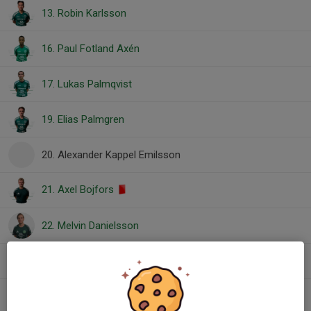
13. Robin Karlsson
16. Paul Fotland Axén
17. Lukas Palmqvist
19. Elias Palmgren
20. Alexander Kappel Emilsson
21. Axel Bojfors
22. Melvin Danielsson
24. Robin Bolmgren
45. Filip Hålldén