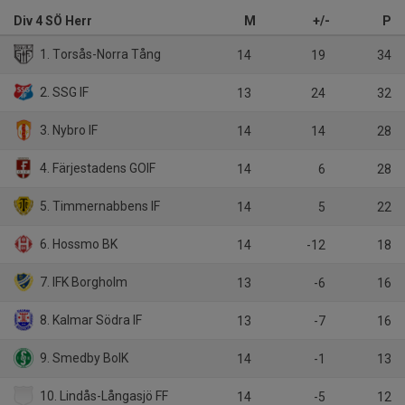
Div 4 SÖ Herr
M
+/-
P
1. Torsås-Norra Tång
14
19
34
2. SSG IF
13
24
32
3. Nybro IF
14
14
28
4. Färjestadens GOIF
14
6
28
5. Timmernabbens IF
14
5
22
6. Hossmo BK
14
-12
18
7. IFK Borgholm
13
-6
16
8. Kalmar Södra IF
13
-7
16
9. Smedby BoIK
14
-1
13
10. Lindås-Långasjö FF
14
-5
12