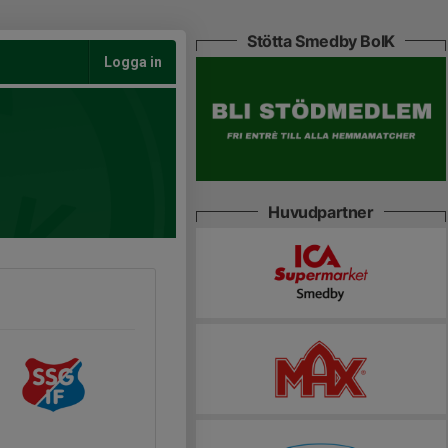
Stötta Smedby BoIK
Logga in
Huvudpartner