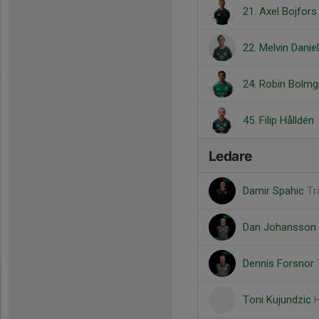
21. Axel Bojfors
22. Melvin Danie
24. Robin Bolmg
45. Filip Hålldén
Ledare
Damir Spahic
Tr
Dan Johansson
Dennis Forsnor
Toni Kujundzic