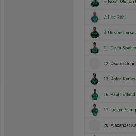
6. Noah Olsson
7. Filip Röhl
8. Gustav Larss
11. Oliver Spahic
12. Ossian Schill
13. Robin Karls
16. Paul Fotlan
17. Lukas Palmq
20. Alexander K