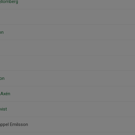
 Blomberg
on
son
d Axén
vist
appel Emilsson