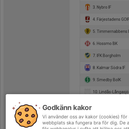
3. Nybro IF
4. Färjestadens GOI
5. Timmernabbens 
6. Hossmo BK
7. IFK Borgholm
8. Kalmar Södra IF
9. Smedby BoIK
10. Lindås-Långasjö
11. Alstermo IF
Godkänn kakor
12. Högsby IK
Vi använder oss av kakor (cookies) för 
webbplats ska fungera bra för dig. De
för webbanalys i syfte att hjälpa oss at