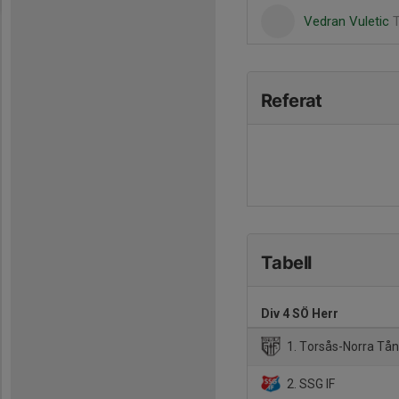
Vedran Vuletic
Referat
Tabell
Div 4 SÖ Herr
1. Torsås-Norra Tå
2. SSG IF