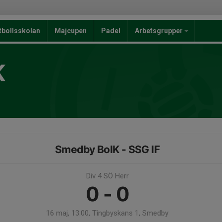
tbollsskolan
Majcupen
Padel
Arbetsgrupper
K
Smedby BoIK - SSG IF
Div 4 SÖ Herr
0 - 0
16 maj, 13:00, Tingbyskans 1, Smedby