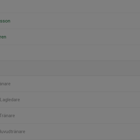
lsson
ren
änare
Lagledare
Tränare
Huvudtränare