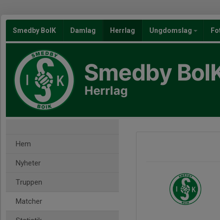
Smedby BoIK
Damlag
Herrlag
Ungdomslag
Fo
Smedby BoI
Herrlag
Hem
Nyheter
Truppen
Matcher