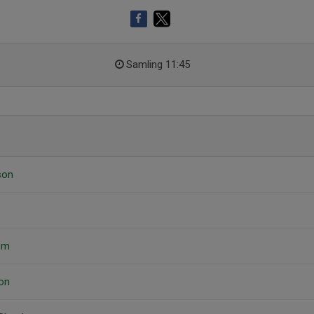
Samling 11:45
son
röm
on