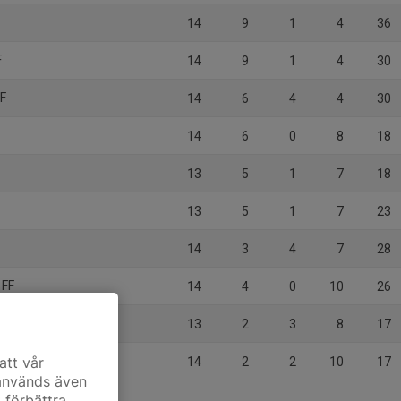
14
9
1
4
36
F
14
9
1
4
30
IF
14
6
4
4
30
14
6
0
8
18
13
5
1
7
18
13
5
1
7
23
14
3
4
7
28
 FF
14
4
0
10
26
13
2
3
8
17
att vår
14
2
2
10
17
 används även
t förbättra