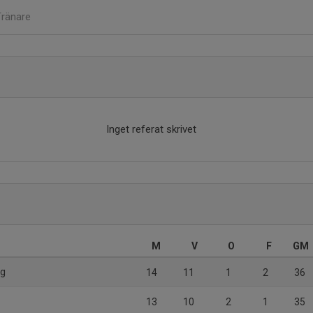
Tränare
Inget referat skrivet
M
V
O
F
GM
ng
14
11
1
2
36
13
10
2
1
35