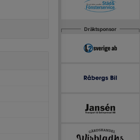
Dräktsponsor