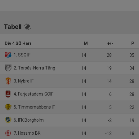
Tabell
Div 4 SÖ Herr
M
+/-
P
1. SSG IF
14
28
35
2. Torsås-Norra Tång
14
19
34
3. Nybro IF
14
14
28
4. Färjestadens GOIF
14
6
28
5. Timmernabbens IF
14
5
22
6. IFK Borgholm
14
-2
19
7. Hossmo BK
14
-12
18