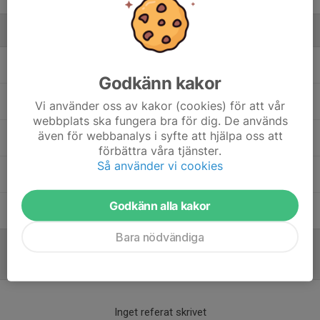
Ledare
Damir Spahic
Tränare
Godkänn kakor
Dan Johansson
Lagledare
Vi använder oss av kakor (cookies) för att vår
webbplats ska fungera bra för dig. De används
även för webbanalys i syfte att hjälpa oss att
Dennis Forsnor
Tränare
förbättra våra tjänster.
Så använder vi cookies
Toni Kujundzic
Huvudtränare
Godkänn alla kakor
Vedran Vuletic
Tränare
Bara nödvändiga
Referat
Inget referat skrivet