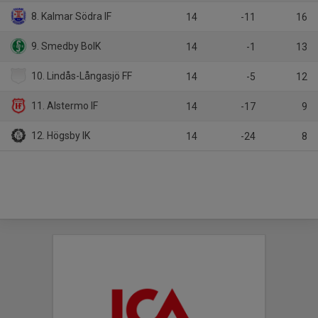
8. Kalmar Södra IF
14
-11
16
9. Smedby BoIK
14
-1
13
10. Lindås-Långasjö FF
14
-5
12
11. Alstermo IF
14
-17
9
12. Högsby IK
14
-24
8