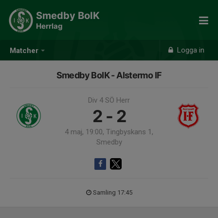
Smedby BoIK
Herrlag
Logga in
Matcher
Smedby BoIK - Alstermo IF
Div 4 SÖ Herr
2 - 2
4 maj, 19:00, Tingbyskans 1,
Smedby
Samling 17:45