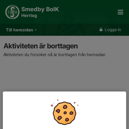
Smedby BoIK
Herrlag
Logga in
Till hemsidan
Aktiviteten är borttagen
Aktiviteten du försöker nå är borttagen från hemsidan.