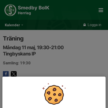
Smedby BoIK
Herrlag
Logga in
Kalender
Träning
Måndag 11 maj, 19:30-21:00
Tingbyskans IP
Samling: 19:30