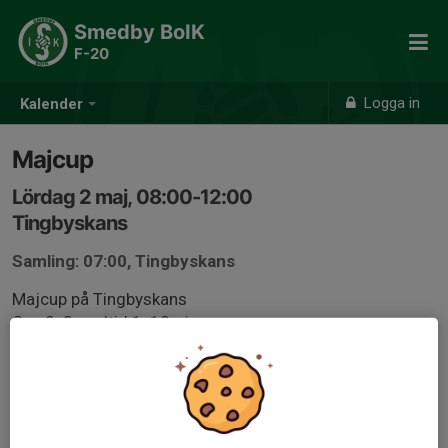
Smedby BoIK
F-20
Logga in
Kalender
Majcup
Lördag 2 maj, 08:00-12:00
Tingbyskans
Samling: 07:00, Tingbyskans
Majcup på Tingbyskans
Cup 3x3 speltid 1x12min
Samlingstid 7.00 tingbyskans för ombyte.
Vi möter 4 olika lag från 2 olika klubbar, Hossmo och
Lindsdal.