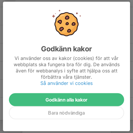
Ellen Rydén
Gabriella Okbamikael
Godkänn kakor
Luna Larsen
Vi använder oss av kakor (cookies) för att vår
webbplats ska fungera bra för dig. De används
Meja Nord
även för webbanalys i syfte att hjälpa oss att
förbättra våra tjänster.
Så använder vi cookies
Myy Durdel
Godkänn alla kakor
Bara nödvändiga