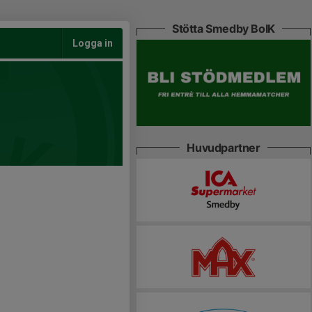
Stötta Smedby BoIK
Logga in
Huvudpartner