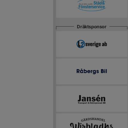
Dräktsponsor