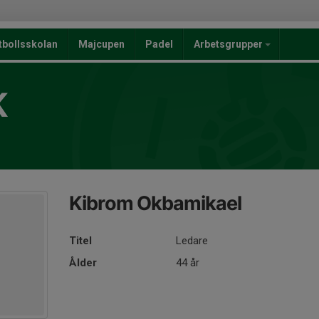
tbollsskolan
Majcupen
Padel
Arbetsgrupper
K
Kibrom Okbamikael
Titel
Ledare
Ålder
44 år