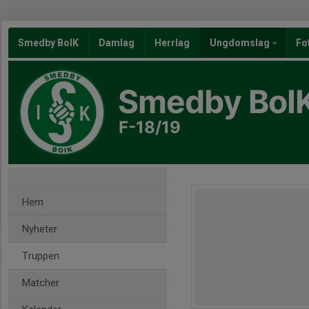
Smedby BoIK
Damlag
Herrlag
Ungdomslag
Fo
Smedby BoI
F-18/19
Hem
Nyheter
Truppen
Matcher