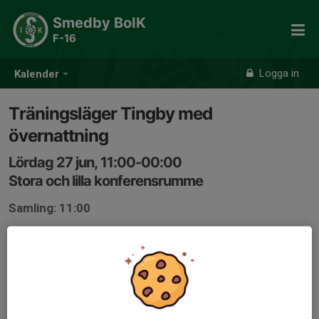
Smedby BoIK
F-16
Logga in
Kalender
Träningsläger Tingby med
övernattning
Lördag 27 jun, 11:00-00:00
Stora och lilla konferensrumme
Samling: 11:00
Intresseanmälan vilka som kan och vill komma.
Upplägg kommer senare. Svara så snart ni kan men
senast den 7 juni