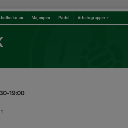
tbollsskolan
Majcupen
Padel
Arbetsgrupper
K
:30-19:00
C1