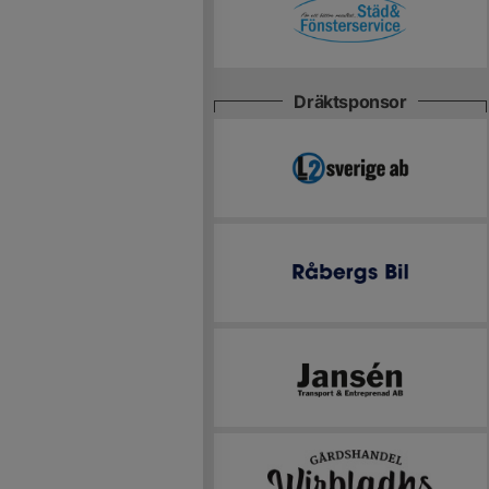
Dräktsponsor