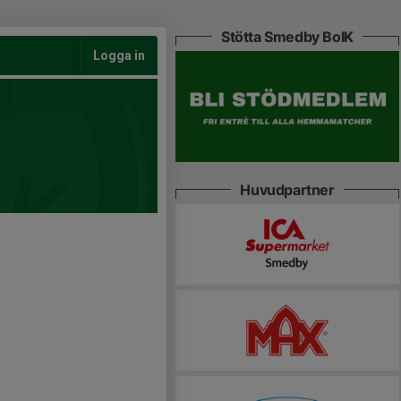
Stötta Smedby BoIK
Logga in
Huvudpartner