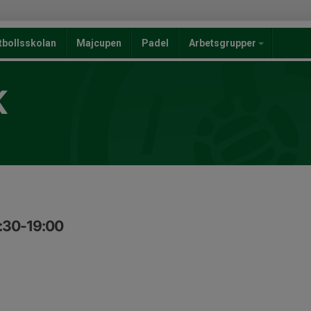
tbollsskolan
Majcupen
Padel
Arbetsgrupper
K
7:30-19:00