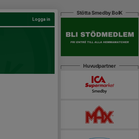
Stötta Smedby BoIK
Logga in
Huvudpartner