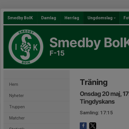
Smedby BoIK
Damlag
Herrlag
Ungdomslag
Fo
Smedby BoI
F-15
Träning
Hem
Onsdag 20 maj, 1
Nyheter
Tingdyskans
Truppen
Samling: 17:15
Matcher