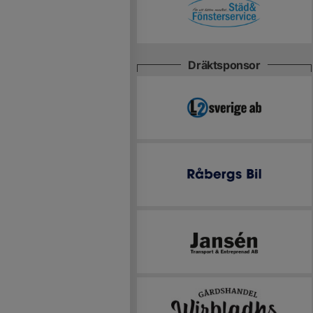
Dräktsponsor