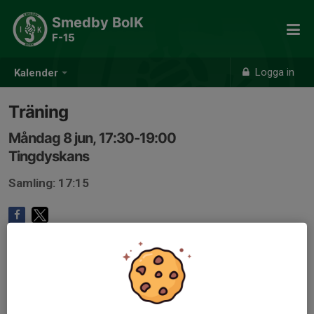
Smedby BoIK
F-15
Logga in
Kalender
Träning
Måndag 8 jun, 17:30-19:00
Tingdyskans
Samling: 17:15