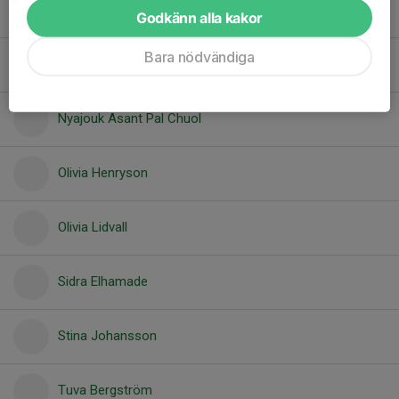
Minessa Darwiche
Godkänn alla kakor
Bara nödvändiga
Nathalie Jägerbrink
Nyajouk Asant Pal Chuol
Olivia Henryson
Olivia Lidvall
Sidra Elhamade
Stina Johansson
Tuva Bergström