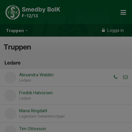
Smedby BoIK
F-12/13
Logga in
Truppen
Truppen
Ledare
Alexandra Waldén
Ledare
Fredrik Halvorsen
Ledare
Maria Ringdahl
Lagledare Trekantens tjejer
Tim Ottosson