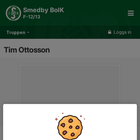
Smedby BoIK
F-12/13
Logga in
Truppen
Tim Ottosson
Titel
Lagledare