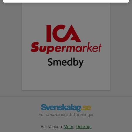
För
smarta
idrottsföreningar
Välj version:
Mobil
|
Desktop