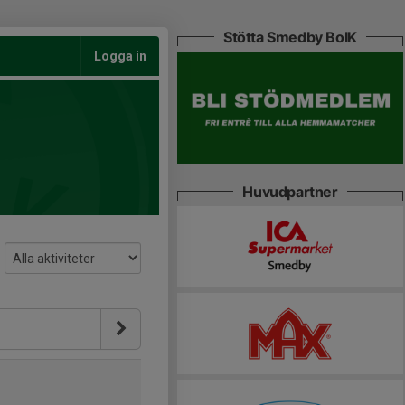
Stötta Smedby BoIK
Logga in
Huvudpartner