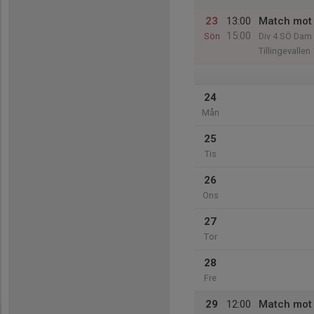
23
13:00
Match mot
15:00
Sön
Div 4 SÖ Dam
Tillingevalle
24
Mån
25
Tis
26
Ons
27
Tor
28
Fre
29
12:00
Match mot 