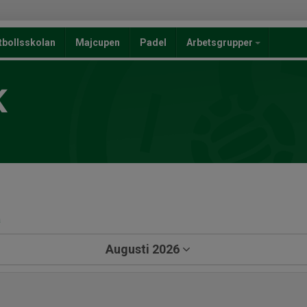
tbollsskolan
Majcupen
Padel
Arbetsgrupper
K
a
Augusti 2026