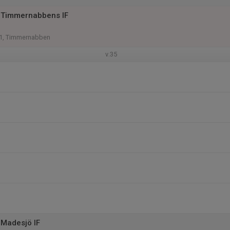
 Timmernabbens IF
n 1, Timmernabben
v.35
Madesjö IF