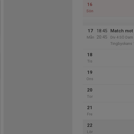
16
Sön
17
18:45
Match mot 
20:45
Mån
Div 4 SÖ Dam
Tingbyskans 
18
Tis
19
Ons
20
Tor
21
Fre
22
Lör