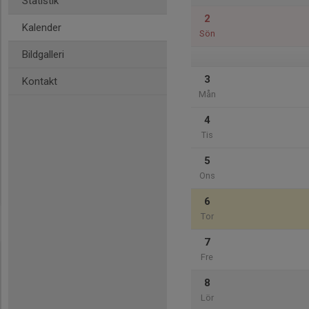
Statistik
2
Kalender
Sön
Bildgalleri
3
Kontakt
Mån
4
Tis
5
Ons
6
Tor
7
Fre
8
Lör