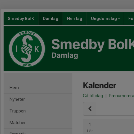
Smedby BoIK
Damlag
Herrlag
Ungdomslag
Fo
Smedby BoI
Damlag
Kalender
Hem
Gå till idag
|
Prenumerer
Nyheter
Truppen
Matcher
1
Lör