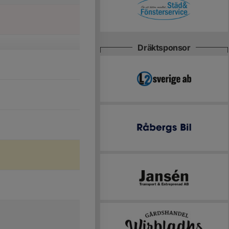
Dräktsponsor