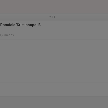
v.34
Ramdala/Kristianopel B
1, Smedby