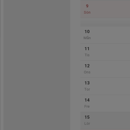
9
Sön
10
Mån
11
Tis
12
Ons
13
Tor
14
Fre
15
Lör