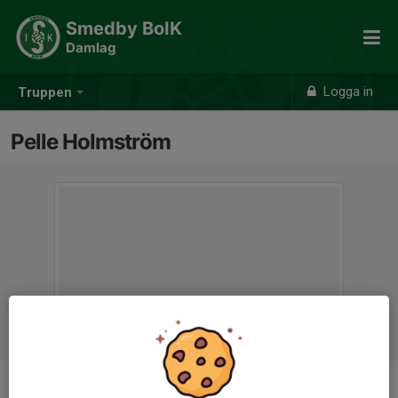
Smedby BoIK
Damlag
Logga in
Truppen
Pelle Holmström
Titel
Tränare