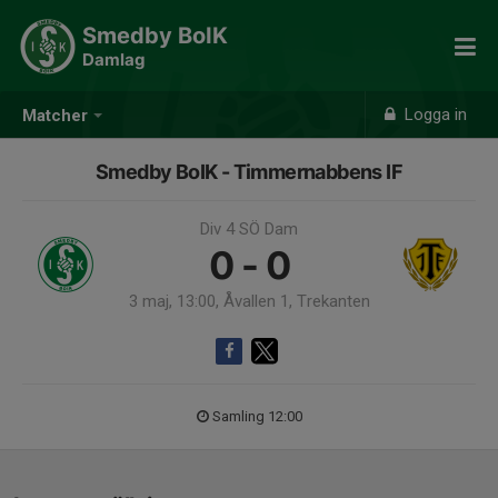
Smedby BoIK
Damlag
Logga in
Matcher
Smedby BoIK - Timmernabbens IF
Div 4 SÖ Dam
0 - 0
3 maj, 13:00, Åvallen 1, Trekanten
Samling 12:00