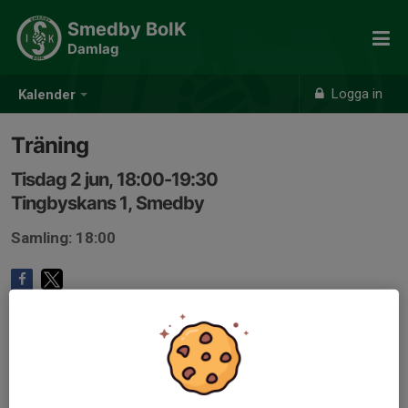
Smedby BoIK
Damlag
Logga in
Kalender
Träning
Tisdag 2 jun, 18:00-19:30
Tingbyskans 1, Smedby
Samling: 18:00