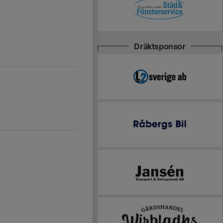
Dräktsponsor