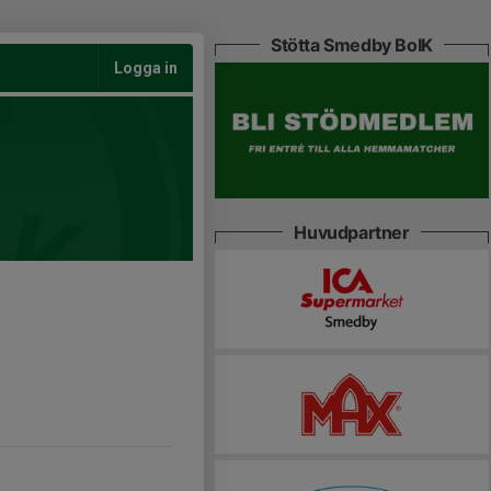
Stötta Smedby BoIK
Logga in
Huvudpartner