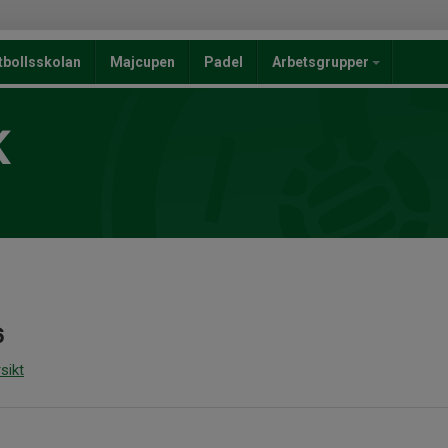
tbollsskolan
Majcupen
Padel
Arbetsgrupper
K
6
sikt