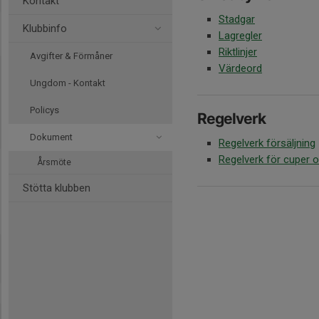
Kontakt
Stadgar
Klubbinfo
Lagregler
Riktlinjer
Avgifter & Förmåner
Värdeord
Ungdom - Kontakt
Policys
Regelverk
Dokument
Regelverk försäljning
Regelverk för cuper
Årsmöte
Stötta klubben