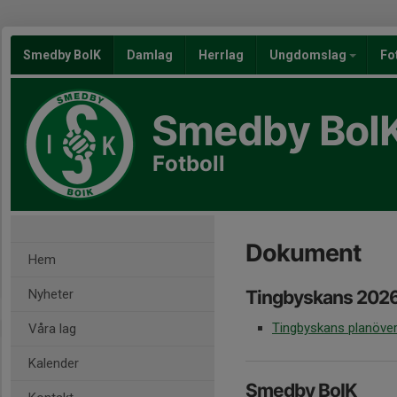
Smedby BoIK
Damlag
Herrlag
Ungdomslag
Fo
Smedby BoI
Fotboll
Dokument
Hem
Nyheter
Tingbyskans 202
Tingbyskans planöver
Våra lag
Kalender
Smedby BoIK